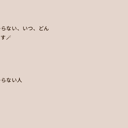
からない、いつ、どん
す🪄
からない人