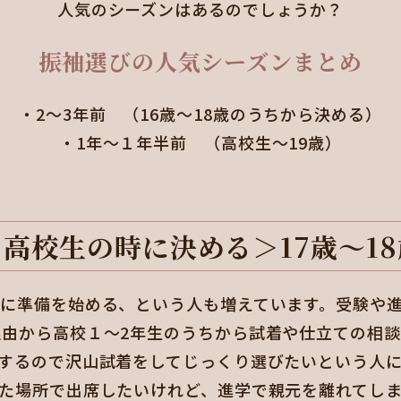
人気のシーズンはあるのでしょうか？
振袖選びの人気シーズンまとめ
・2～3年前 （16歳～18歳のうちから決める）
・1年～１年半前 （高校生～19歳）
＜高校生の時に決める＞17歳～18
めに準備を始める、という人も増えています。受験や
理由から高校１～2年生のうちから試着や仕立ての相談
するので沢山試着をしてじっくり選びたいという人に
た場所で出席したいけれど、進学で親元を離れてし