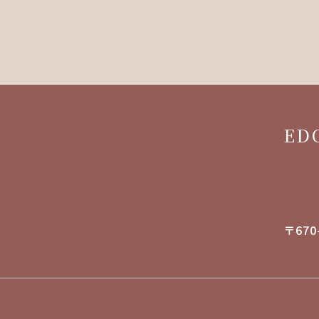
ED
〒670