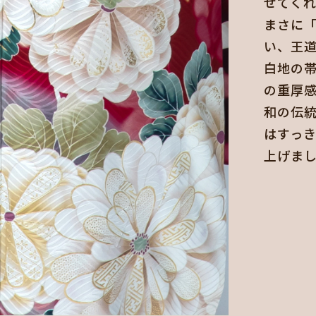
せてく
まさに
い、王
白地の
の重厚
和の伝
はすっ
上げま