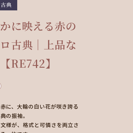
ロ古典
かに映える赤の
ロ古典｜上品な
【RE742】
な赤に、大輪の白い花が咲き誇る
古典の振袖。
の文様が、格式と可憐さを両立さ