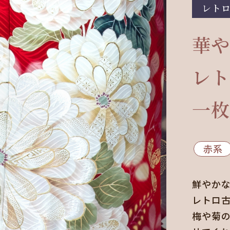
レト
華や
レト
一枚
赤系
鮮やか
レトロ
梅や菊