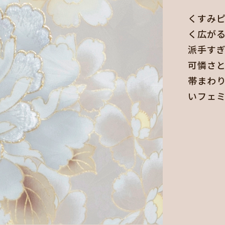
くすみ
く広が
派手す
可憐さ
帯まわ
いフェ