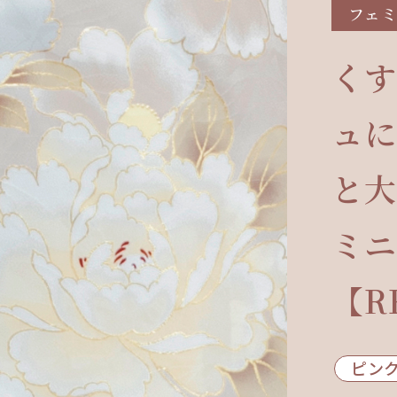
フェ
くす
ュに
と大
ミニ
【R
ピン