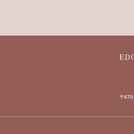
ED
〒670