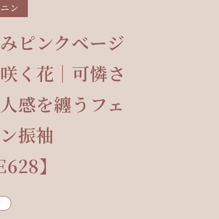
ミニン
みピンクベージ
咲く花｜可憐さ
人感を纏うフェ
ン振袖
E628】
ク