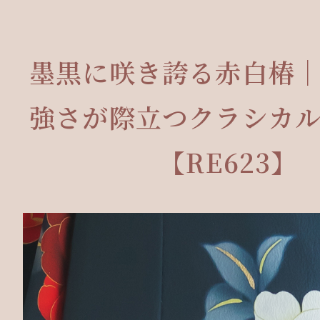
墨黒に咲き誇る赤白椿
強さが際立つクラシカ
【RE623】